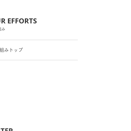
R EFFORTS
組み
組みトップ
TER